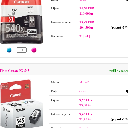
Cijena:
14,60 EUR
110,00 kn
Internet cijena:
13,87 EUR
104,50 kn
(popust -5%
Kapacitet:
21 [ml.]
Tinta Canon PG-545
refill by mac
Model:
PG-545
Boja:
Crna
Cijena:
9,95 EUR
75,00 kn
Internet cijena:
9,46 EUR
71,25 kn
(popust -5%
Kapacitet:
8 [ml.]