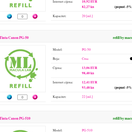
Internet cijena:
10,92 EUR
82,27 kn
(popust -5%
Kapacitet:
20 [ml.]
Tinta Canon PG-50
refill by mac
Model:
PG-50
Boja:
Crna
Cijena:
13,06 EUR
98,40 kn
Internet cijena:
12,41 EUR
93,48 kn
(popust -5%
Kapacitet:
22 [ml.]
Tinta Canon PG-510
refill by mac
Model:
PG-510