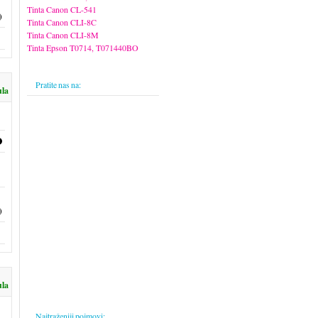
Tinta Canon CL-541
)
Tinta Canon CLI-8C
Tinta Canon CLI-8M
Tinta Epson T0714, T071440BO
Pratite nas na:
ula
)
ula
Najtraženiji pojmovi: