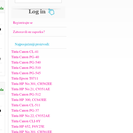
ula
Registrirajte se
Zaboravili ste zaporku?
Najposjećeniji proizvodi:
Tinta Canon CL-41
Tinta Canon PG-40
)
Tinta Canon PG-540
Tinta Canon PG-510
Tinta Canon PG-545
Tinta Epson T0711
Tinta HP No.301, CH562EE
Tinta HP No.21, C9351AE
ula
Tinta Canon PG-512
Tinta HP 300, CC643EE
Tinta Canon CL-511
Tinta Canon PG-37
Tinta HP No.22, C9352AE
Tinta Canon CLI-8Y
Tinta HP 652, F6V25E
Tinta HP No.301, CH561EE