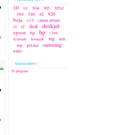
10
304
305
305xl
10'
920
364
540
62
boja
c13
canon pixma
deskjet
desk
cl
cl'
hp
epson
hp
l 160
)
mg
mlt
lexmark
lexmark'
samsung
mp
pixma
toner
Korisni linkovi:
ula
Tv program
)