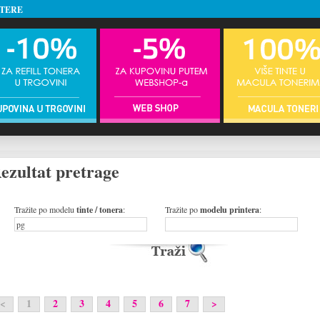
NTERE
ezultat pretrage
Tražite po modelu
tinte / tonera
:
Tražite po
modelu printera
:
<
1
2
3
4
5
6
7
>