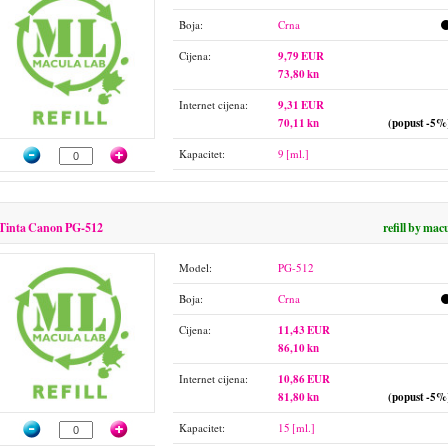
Boja:
Crna
Cijena:
9,79 EUR
73,80 kn
Internet cijena:
9,31 EUR
70,11 kn
(popust -5%
Kapacitet:
9 [ml.]
Tinta Canon PG-512
refill by mac
Model:
PG-512
Boja:
Crna
Cijena:
11,43 EUR
86,10 kn
Internet cijena:
10,86 EUR
81,80 kn
(popust -5%
Kapacitet:
15 [ml.]