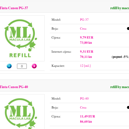
Tinta Canon PG-37
refill by mac
Model:
PG-37
Boja:
Crna
Cijena:
9,79 EUR
73,80 kn
Internet cijena:
9,31 EUR
70,11 kn
(popust -5%
Kapacitet:
12 [ml.]
Tinta Canon PG-40
refill by mac
Model:
PG-40
Boja:
Crna
Cijena:
11,49 EUR
86,60 kn