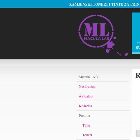
ZAMJENSKI TONERI I TINTE ZA PRI
R
Macula LAB
Naslovnica
Aktualno
Košarica
Ponuda
Tinte
Toneri