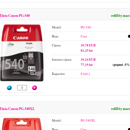
Tinta Canon PG-540
refill by mac
Model:
PG-540
Boja:
Crna
Cijena:
10,78 EUR
81,25 kn
Internet cijena:
10,24 EUR
77,19 kn
(popust -5%
Kapacitet:
8 [ml.]
Tinta Canon PG-540XL
refill by mac
Model:
PG-540XL
Boja:
Crna