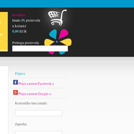
Košarica
Imate (
0
) proizvoda
u košarici
0,00
EUR
Pretraga proizvoda
Prijava
Prijava putem Facebook-a
Prijava putem Google-a
Korisničko ime (email)
Zaporka