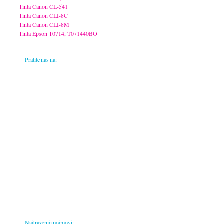
Tinta Canon CL-541
Tinta Canon CLI-8C
Tinta Canon CLI-8M
Tinta Epson T0714, T071440BO
Pratite nas na:
Najtraženiji pojmovi: