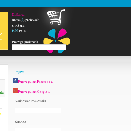
Košarica
Imate (
0
) proizvoda
u košarici
0,00
EUR
Pretraga proizvoda
Prijava
Prijava putem Facebook-a
Prijava putem Google-a
ula
Korisničko ime (email)
Zaporka