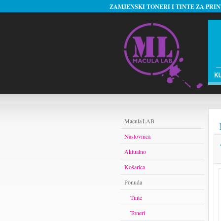
ZAMJENSKI TONERI I TINTE ZA PRI
Macula LAB
Naslovnica
Aktualno
Košarica
Ponuda
Tinte
Toneri