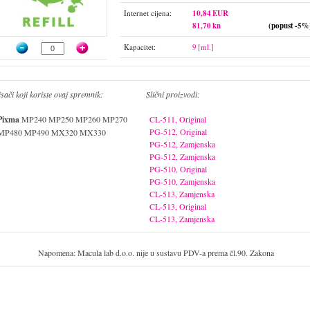
Internet cijena:
10,84 EUR
81,70 kn
(popust -5%
Kapacitet:
9 [ml.]
isači koji koriste ovaj spremnik:
Slični proizvodi:
Pixma
MP240 MP250 MP260 MP270
CL-511, Original
PG-512, Original
MP480 MP490 MX320 MX330
PG-512, Zamjenska
PG-512, Zamjenska
PG-510, Original
PG-510, Zamjenska
CL-513, Zamjenska
CL-513, Original
CL-513, Zamjenska
Napomena: Macula lab d.o.o. nije u sustavu PDV-a prema čl.90. Zakona