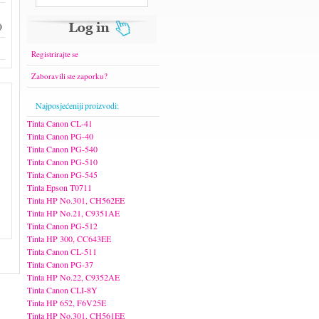
)
Registrirajte se
Zaboravili ste zaporku?
Najposjećeniji proizvodi:
Tinta Canon CL-41
Tinta Canon PG-40
Tinta Canon PG-540
Tinta Canon PG-510
Tinta Canon PG-545
Tinta Epson T0711
Tinta HP No.301, CH562EE
Tinta HP No.21, C9351AE
Tinta Canon PG-512
Tinta HP 300, CC643EE
Tinta Canon CL-511
Tinta Canon PG-37
Tinta HP No.22, C9352AE
Tinta Canon CLI-8Y
Tinta HP 652, F6V25E
Tinta HP No.301, CH561EE