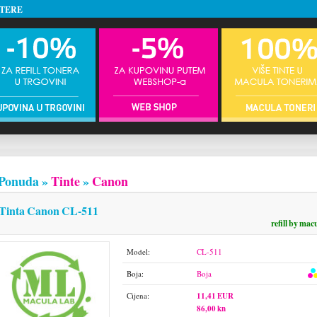
NTERE
Ponuda »
Tinte
»
Canon
Tinta Canon CL-511
refill by mac
Model:
CL-511
Boja:
Boja
Cijena:
11,41 EUR
86,00 kn