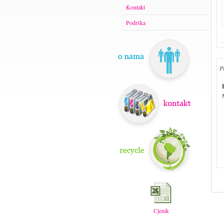
Kontakt
Podrška
P
Cjenik