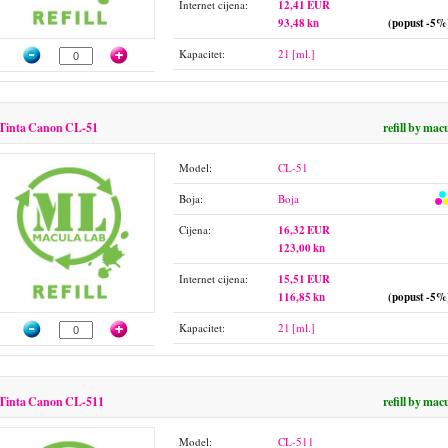
Internet cijena:
12,41 EUR
93,48 kn
(popust -5%
Kapacitet:
21 [ml.]
Tinta Canon CL-51
refill by mac
Model:
CL-51
Boja:
Boja
Cijena:
16,32 EUR
123,00 kn
Internet cijena:
15,51 EUR
116,85 kn
(popust -5%
Kapacitet:
21 [ml.]
Tinta Canon CL-511
refill by mac
Model:
CL-511