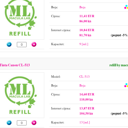
Boja:
Boja
Cijena:
11,41 EUR
86,00 kn
Internet cijena:
10,84 EUR
81,70 kn
(popust -5%
Kapacitet:
9 [ml.]
Tinta Canon CL-513
refill by mac
Model:
CL-513
Boja:
Boja
Cijena:
14,60 EUR
110,00 kn
Internet cijena:
13,87 EUR
104,50 kn
(popust -5%
Kapacitet:
13 [ml.]