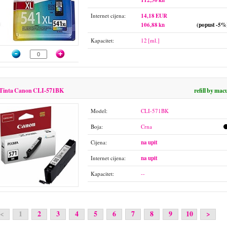
112,50 kn
Internet cijena:
14,18 EUR
106,88 kn
(popust -5%
Kapacitet:
12 [ml.]
Tinta Canon CLI-571BK
refill by mac
Model:
CLI-571BK
Boja:
Crna
Cijena:
na upit
Internet cijena:
na upit
Kapacitet:
--
<
1
2
3
4
5
6
7
8
9
10
>