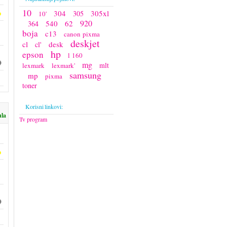
10
304
305xl
305
10'
920
540
62
364
boja
c13
canon pixma
deskjet
cl
desk
cl'
hp
epson
l 160
)
mg
mlt
lexmark
lexmark'
samsung
mp
pixma
toner
Korisni linkovi:
ula
Tv program
)