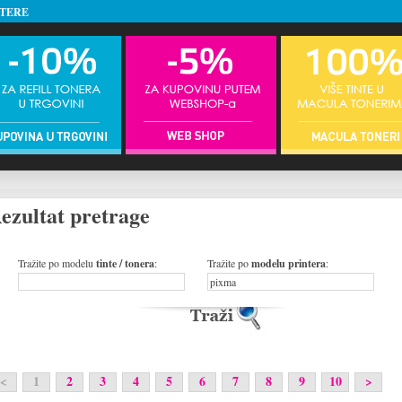
NTERE
ezultat pretrage
Tražite po modelu
tinte / tonera
:
Tražite po
modelu printera
:
<
1
2
3
4
5
6
7
8
9
10
>