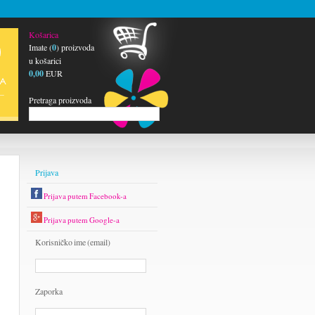
Košarica
Imate (
0
) proizvoda
u košarici
0,00
EUR
Pretraga proizvoda
Prijava
Prijava putem Facebook-a
Prijava putem Google-a
Korisničko ime (email)
Zaporka