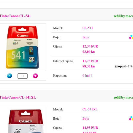
Tinta Canon CL-541
refill by mac
Model:
CL-541
Boja:
Boja
Cijena:
12,34 EUR
93,00 kn
Internet cijena:
11,73 EUR
88,35 kn
(popust -5%
Kapacitet:
6 [ml.]
Tinta Canon CL-541XL
refill by mac
Model:
CL-541XL
Boja:
Boja
Cijena:
14,93 EUR