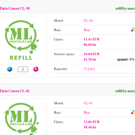
Tinta Canon CL-38
refill by mac
Model:
CL-38
Boja:
Boja
Cijena:
11,41 EUR
86,00 kn
Internet cijena:
10,84 EUR
81,70 kn
(popust -5%
Kapacitet:
12 [ml.]
Tinta Canon CL-41
refill by mac
Model:
CL-41
Boja:
Boja
Cijena:
13,06 EUR
98,40 kn