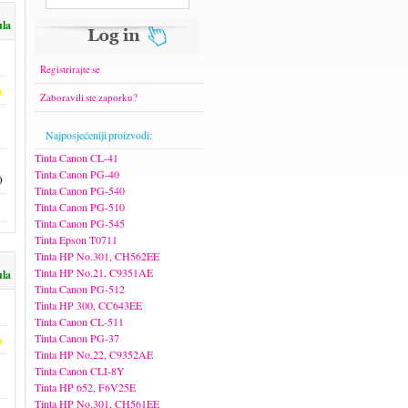
ula
Registrirajte se
Zaboravili ste zaporku?
Najposjećeniji proizvodi:
Tinta Canon CL-41
Tinta Canon PG-40
)
Tinta Canon PG-540
Tinta Canon PG-510
Tinta Canon PG-545
Tinta Epson T0711
Tinta HP No.301, CH562EE
Tinta HP No.21, C9351AE
ula
Tinta Canon PG-512
Tinta HP 300, CC643EE
Tinta Canon CL-511
Tinta Canon PG-37
Tinta HP No.22, C9352AE
Tinta Canon CLI-8Y
Tinta HP 652, F6V25E
Tinta HP No.301, CH561EE