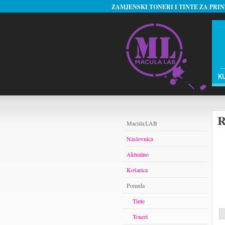
ZAMJENSKI TONERI I TINTE ZA PRI
R
Macula LAB
Naslovnica
Aktualno
Košarica
Ponuda
Tinte
Toneri