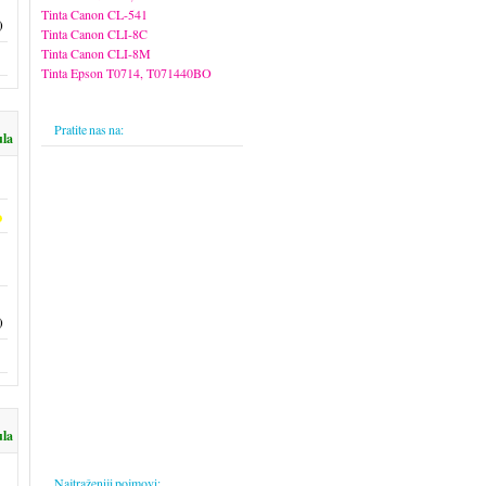
Tinta Canon CL-541
)
Tinta Canon CLI-8C
Tinta Canon CLI-8M
Tinta Epson T0714, T071440BO
Pratite nas na:
ula
)
ula
Najtraženiji pojmovi: