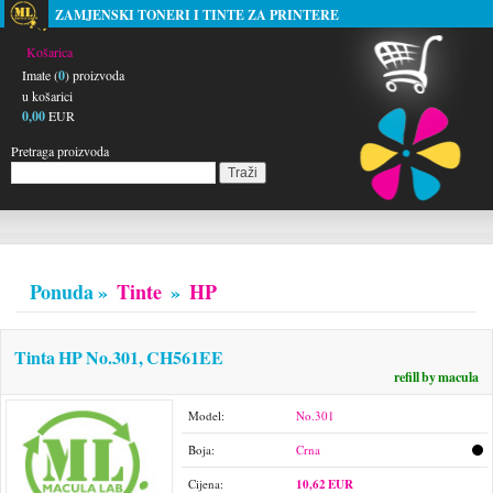
ZAMJENSKI TONERI I TINTE ZA PRINTERE
Košarica
Imate (
0
) proizvoda
u košarici
0,00
EUR
Pretraga proizvoda
Ponuda »
Tinte
»
HP
Tinta HP No.301, CH561EE
refill by macula
Model:
No.301
Boja:
Crna
Cijena:
10,62 EUR