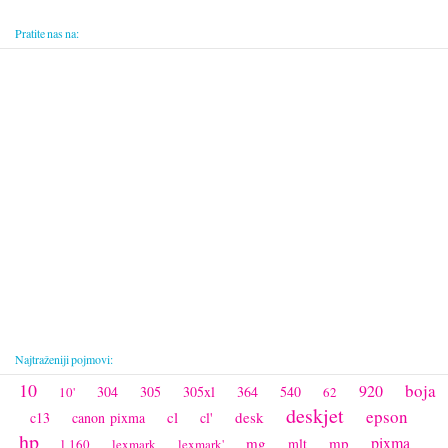
Pratite nas na:
Najtraženiji pojmovi:
10
boja
920
304
305
305xl
364
540
10'
62
deskjet
epson
cl
desk
c13
canon pixma
cl'
hp
pixma
mg
mp
mlt
l 160
lexmark
lexmark'