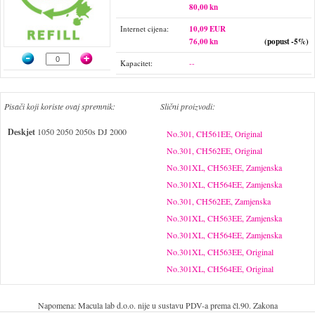
80,00 kn
Internet cijena:
10,09 EUR
76,00 kn
(popust -5%)
Kapacitet:
--
Pisači koji koriste ovaj spremnik:
Slični proizvodi:
Deskjet
1050 2050 2050s DJ 2000
No.301, CH561EE, Original
No.301, CH562EE, Original
No.301XL, CH563EE, Zamjenska
No.301XL, CH564EE, Zamjenska
No.301, CH562EE, Zamjenska
No.301XL, CH563EE, Zamjenska
No.301XL, CH564EE, Zamjenska
No.301XL, CH563EE, Original
No.301XL, CH564EE, Original
Napomena: Macula lab d.o.o. nije u sustavu PDV-a prema čl.90. Zakona