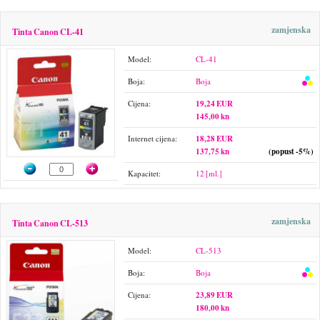
zamjenska
Tinta Canon CL-41
Model:
CL-41
Boja:
Boja
Cijena:
19,24 EUR
145,00 kn
Internet cijena:
18,28 EUR
137,75 kn
(popust -5%)
Kapacitet:
12 [ml.]
zamjenska
Tinta Canon CL-513
Model:
CL-513
Boja:
Boja
Cijena:
23,89 EUR
180,00 kn