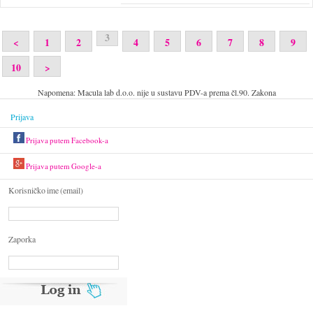
3
<
1
2
4
5
6
7
8
9
10
>
Napomena: Macula lab d.o.o. nije u sustavu PDV-a prema čl.90. Zakona
Prijava
Prijava putem Facebook-a
Prijava putem Google-a
Korisničko ime (email)
Zaporka