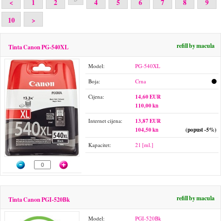
<
1
2
4
5
6
7
8
9
10
>
refill by macula
Tinta Canon PG-540XL
Model:
PG-540XL
Boja:
Crna
Cijena:
14,60 EUR
110,00 kn
Internet cijena:
13,87 EUR
104,50 kn
(popust -5%)
Kapacitet:
21 [ml.]
refill by macula
Tinta Canon PGI-520Bk
Model:
PGI-520Bk