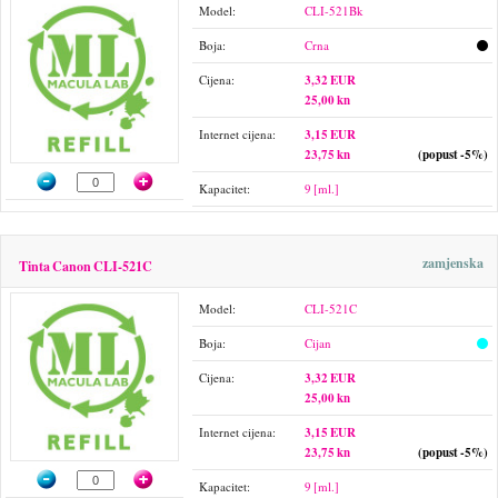
Model:
CLI-521Bk
Boja:
Crna
Cijena:
3,32 EUR
25,00 kn
Internet cijena:
3,15 EUR
23,75 kn
(popust -5%)
Kapacitet:
9 [ml.]
zamjenska
Tinta Canon CLI-521C
Model:
CLI-521C
Boja:
Cijan
Cijena:
3,32 EUR
25,00 kn
Internet cijena:
3,15 EUR
23,75 kn
(popust -5%)
Kapacitet:
9 [ml.]