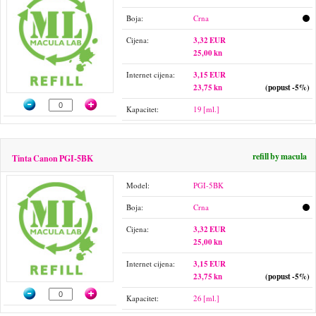
Boja:
Crna
Cijena:
3,32 EUR
25,00 kn
Internet cijena:
3,15 EUR
23,75 kn
(popust -5%)
Kapacitet:
19 [ml.]
refill by macula
Tinta Canon PGI-5BK
Model:
PGI-5BK
Boja:
Crna
Cijena:
3,32 EUR
25,00 kn
Internet cijena:
3,15 EUR
23,75 kn
(popust -5%)
Kapacitet:
26 [ml.]