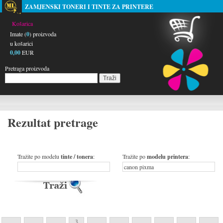
ZAMJENSKI TONERI I TINTE ZA PRINTERE
Košarica
Imate (
0
) proizvoda
u košarici
0,00
EUR
Pretraga proizvoda
Rezultat pretrage
Tražite po modelu
tinte / tonera
:
Tražite po
modelu printera
:
3