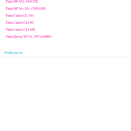
Tinta HP 652, F6V25E
Tinta HP No.301, CH561EE
Tinta Canon CL-541
Tinta Canon CLI-8C
Tinta Canon CLI-8M
Tinta Epson T0714, T071440BO
Pratite nas na: