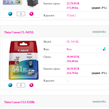
Internet cijena:
22,70 EUR
171,00 kn
(popust -5%)
Kapacitet:
15 [ml.]
zamjenska
Tinta Canon CL-541XL
Model:
CL-541XL
Boja:
Boja
Cijena:
30,00 EUR
226,00 kn
Internet cijena:
28,50 EUR
214,70 kn
(popust -5%)
Kapacitet:
--
zamjenska
Tinta Canon CLI-521Bk