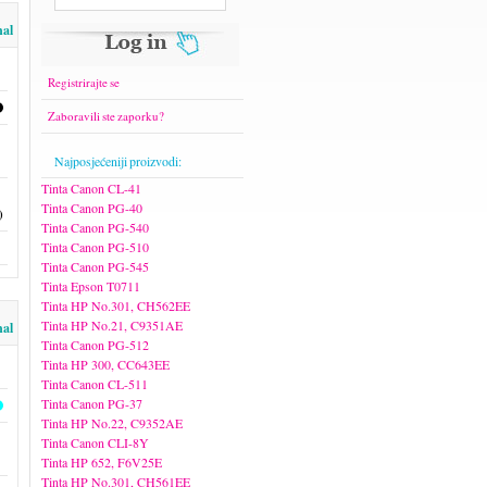
nal
Registrirajte se
Zaboravili ste zaporku?
Najposjećeniji proizvodi:
Tinta Canon CL-41
Tinta Canon PG-40
)
Tinta Canon PG-540
Tinta Canon PG-510
Tinta Canon PG-545
Tinta Epson T0711
Tinta HP No.301, CH562EE
Tinta HP No.21, C9351AE
nal
Tinta Canon PG-512
Tinta HP 300, CC643EE
Tinta Canon CL-511
Tinta Canon PG-37
Tinta HP No.22, C9352AE
Tinta Canon CLI-8Y
Tinta HP 652, F6V25E
Tinta HP No.301, CH561EE