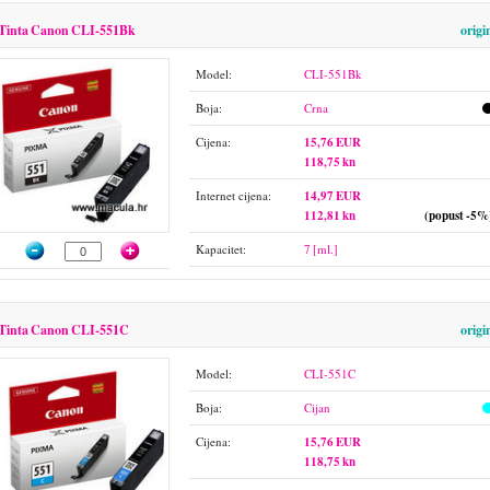
Tinta Canon CLI-551Bk
origi
Model:
CLI-551Bk
Boja:
Crna
Cijena:
15,76 EUR
118,75 kn
Internet cijena:
14,97 EUR
112,81 kn
(popust -5%
Kapacitet:
7 [ml.]
Tinta Canon CLI-551C
origi
Model:
CLI-551C
Boja:
Cijan
Cijena:
15,76 EUR
118,75 kn