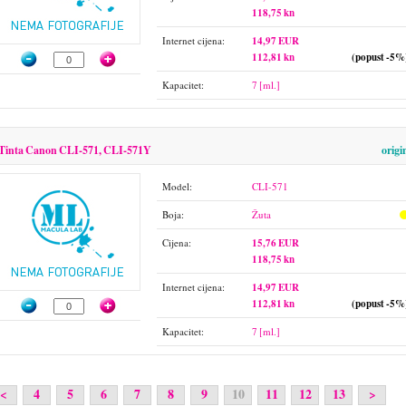
118,75 kn
Internet cijena:
14,97 EUR
112,81 kn
(popust -5%
Kapacitet:
7 [ml.]
Tinta Canon CLI-571, CLI-571Y
origi
Model:
CLI-571
Boja:
Žuta
Cijena:
15,76 EUR
118,75 kn
Internet cijena:
14,97 EUR
112,81 kn
(popust -5%
Kapacitet:
7 [ml.]
<
4
5
6
7
8
9
10
11
12
13
>