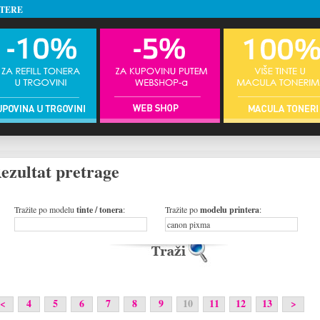
NTERE
ezultat pretrage
Tražite po modelu
tinte / tonera
:
Tražite po
modelu printera
:
<
4
5
6
7
8
9
10
11
12
13
>