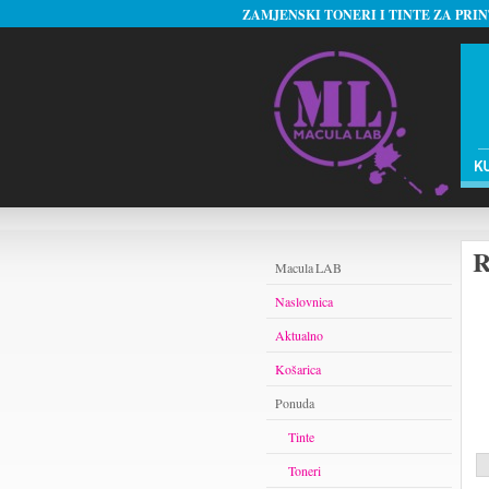
ZAMJENSKI TONERI I TINTE ZA PRI
R
Macula LAB
Naslovnica
Aktualno
Košarica
Ponuda
Tinte
Toneri