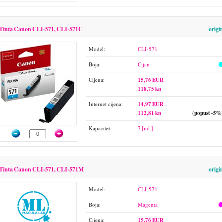
Tinta Canon CLI-571, CLI-571C
origi
Model:
CLI-571
Boja:
Cijan
Cijena:
15,76 EUR
118,75 kn
Internet cijena:
14,97 EUR
112,81 kn
(popust -5%
Kapacitet:
7 [ml.]
Tinta Canon CLI-571, CLI-571M
origi
Model:
CLI-571
Boja:
Magenta
Cijena:
15,76 EUR