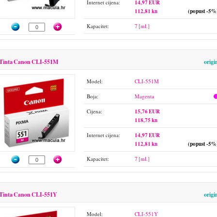
Internet cijena:
14,97 EUR
112,81 kn
(popust -5%
Kapacitet:
7 [ml.]
Tinta Canon CLI-551M
origi
Model:
CLI-551M
Boja:
Magenta
Cijena:
15,76 EUR
118,75 kn
Internet cijena:
14,97 EUR
112,81 kn
(popust -5%
Kapacitet:
7 [ml.]
Tinta Canon CLI-551Y
origi
Model:
CLI-551Y