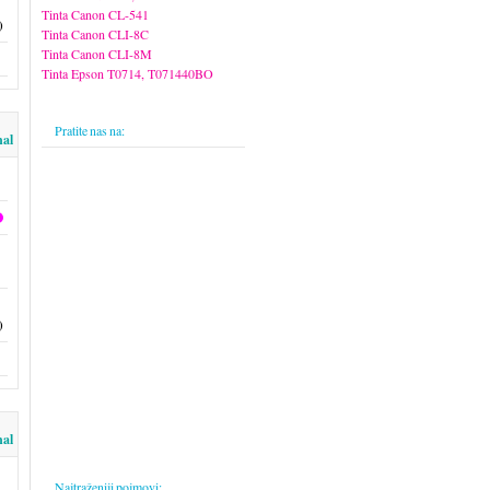
Tinta Canon CL-541
)
Tinta Canon CLI-8C
Tinta Canon CLI-8M
Tinta Epson T0714, T071440BO
Pratite nas na:
nal
)
nal
Najtraženiji pojmovi: