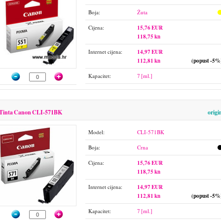
Boja:
Žuta
Cijena:
15,76 EUR
118,75 kn
Internet cijena:
14,97 EUR
112,81 kn
(popust -5%
Kapacitet:
7 [ml.]
Tinta Canon CLI-571BK
origi
Model:
CLI-571BK
Boja:
Crna
Cijena:
15,76 EUR
118,75 kn
Internet cijena:
14,97 EUR
112,81 kn
(popust -5%
Kapacitet:
7 [ml.]