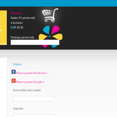
Košarica
Imate (
0
) proizvoda
u košarici
0,00
EUR
Pretraga proizvoda
Prijava
Prijava putem Facebook-a
Prijava putem Google-a
Korisničko ime (email)
Zaporka