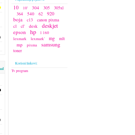
10
304
305
305xl
10'
920
540
364
62
boja
c13
canon pixma
deskjet
cl
desk
cl'
hp
epson
l 160
)
mg
mlt
lexmark
lexmark'
samsung
mp
pixma
toner
Korisni linkovi:
nal
Tv program
)