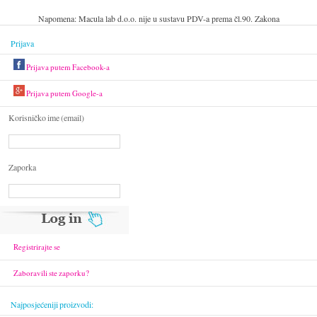
Napomena: Macula lab d.o.o. nije u sustavu PDV-a prema čl.90. Zakona
Prijava
Prijava putem Facebook-a
Prijava putem Google-a
Korisničko ime (email)
Zaporka
Registrirajte se
Zaboravili ste zaporku?
Najposjećeniji proizvodi: