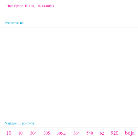
Tinta Epson T0714, T071440BO
Pratite nas na:
Najtraženiji pojmovi:
10
boja
920
10'
304
305
364
540
305xl
62