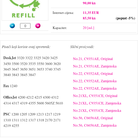
90,00 kn
Internet cijena:
11,35 EUR
85,50 kn
(popust -5%)
Kapacitet:
20 [ml.]
Pisači koji koriste ovaj spremnik:
Slični proizvodi:
DeskJet
3320 3322 3325 3420 3425
No.21, C9351AE, Original
3450 3500 3520 3535 3550 3600 3620
No.21, C9351AE, Zamjenska
3645 3647 3650 3651 3653 3740 3745
No.22, C9352AE, Original
3840 3843 3845 3847
No.22, C9352AE, Zamjenska
Fax
1240
No.22, C9352AE, Zamjenska
No.21XL, C9351CE, Original
OfficeJet
4200 4212 4215 4300 4312
4314 4317 4319 4355 5600 5605Z 5610
No.21XL, C9351CE, Zamjenska
No.21XL, C9351CE, Zamjenska
PSC
1200 1205 1209 1213 1217 1219
No.56, C6656AE, Original
1310 1311 1312 1317 1318 2170 2171
No.56, C6656AE, Zamjenska
4219 4255