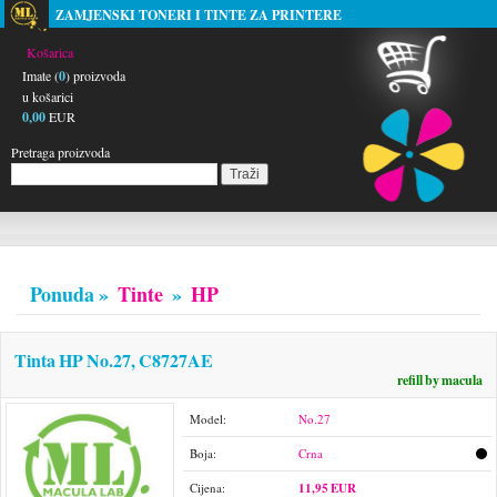
ZAMJENSKI TONERI I TINTE ZA PRINTERE
Košarica
Imate (
0
) proizvoda
u košarici
0,00
EUR
Pretraga proizvoda
Ponuda »
Tinte
»
HP
Tinta HP No.27, C8727AE
refill by macula
Model:
No.27
Boja:
Crna
Cijena:
11,95 EUR