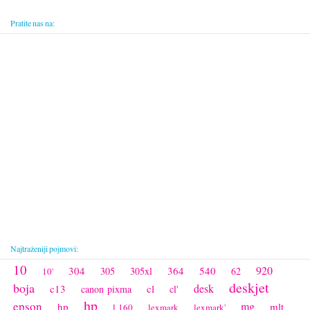
Pratite nas na:
Najtraženiji pojmovi:
10
920
304
364
540
305
305xl
62
10'
deskjet
boja
desk
c13
cl
canon pixma
cl'
hp
epson
mg
hp
mlt
l 160
lexmark
lexmark'