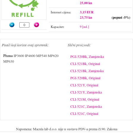
25,00 kn
Internet cijena:
3,15 EUR
23,75 kn
(popust -5%)
Kapacitet:
9 [ml.]
Pisači koji koriste ovaj spremnik:
Slični proizvodi:
Pixma
IP3600 IP4600 MP540 MP620
PGI-520Bk, Zamjenska
MP630
CLI-521Bk, Original
CLI-521Bk, Zamjenska
PGI-520Bk, Original
CLI-521Y, Original
CLI-521Y, Zamjenska
CLI-521M, Original
CLI-521C, Zamjenska
CLI-521C, Original
Napomena: Macula lab d.o.o. nije u sustavu PDV-a prema čl.90. Zakona