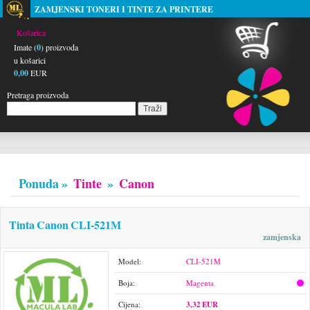
ZAMJENSKI TONERI I TINTE ZA PRINTERE
Košarica
Imate (
0
) proizvoda
u košarici
0,00
EUR
Pretraga proizvoda
Ponuda »
Tinte
»
Canon
Tinta Canon CLI-521M
zamjenska
Model:
CLI-521M
Boja:
Magenta
Cijena:
3,32 EUR