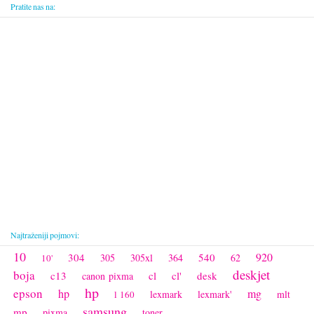
Pratite nas na:
Najtraženiji pojmovi:
10
920
304
540
305
305xl
364
62
10'
deskjet
boja
c13
cl
cl'
desk
canon pixma
hp
epson
hp
mg
lexmark
lexmark'
mlt
l 160
samsung
mp
pixma
toner