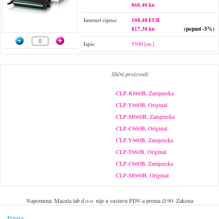
860,40 kn
Internet cijena:
108,48 EUR
817,38 kn
(popust -5%)
Ispis:
5500 [str.]
Slični proizvodi:
CLP-K660B, Zamjenska
CLP-Y660B, Original
CLP-M660B, Zamjenska
CLP-C660B, Original
CLP-Y660B, Zamjenska
CLP-T660B, Original
CLP-C660B, Zamjenska
CLP-M660B, Original
Napomena: Macula lab d.o.o. nije u sustavu PDV-a prema čl.90. Zakona
Prijava