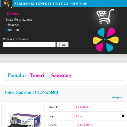
ZAMJENSKI TONERI I TINTE ZA PRINTERE
Košarica
Imate (
0
) proizvoda
u košarici
0,00
EUR
Pretraga proizvoda
Ponuda »
Toneri
»
Samsung
Toner Samsung CLP-K660B
original
Model:
CLP-K660B
Boja:
Crna
Cijena:
114,19 EUR