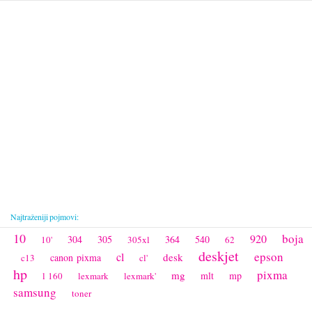
Najtraženiji pojmovi:
10
boja
920
304
305
364
540
10'
305xl
62
deskjet
epson
cl
desk
canon pixma
c13
cl'
hp
pixma
mg
mlt
mp
l 160
lexmark
lexmark'
samsung
toner