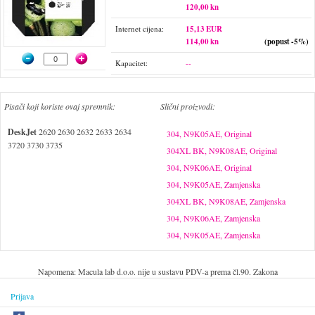
120,00 kn
Internet cijena:
15,13 EUR
114,00 kn
(popust -5%)
Kapacitet:
--
Pisači koji koriste ovaj spremnik:
Slični proizvodi:
DeskJet
2620 2630 2632 2633 2634
304, N9K05AE, Original
3720 3730 3735
304XL BK, N9K08AE, Original
304, N9K06AE, Original
304, N9K05AE, Zamjenska
304XL BK, N9K08AE, Zamjenska
304, N9K06AE, Zamjenska
304, N9K05AE, Zamjenska
Napomena: Macula lab d.o.o. nije u sustavu PDV-a prema čl.90. Zakona
Prijava