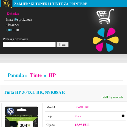
ZAMJENSKI TONERI I TINTE ZA PRINTERE
Košarica
Imate (
0
) proizvoda
u košarici
0,00
EUR
Pretraga proizvoda
Ponuda »
Tinte
»
HP
Tinta HP 304XL BK, N9K08AE
refill by macula
Model:
304XL BK
Boja:
Crna
Cijena:
15,93 EUR