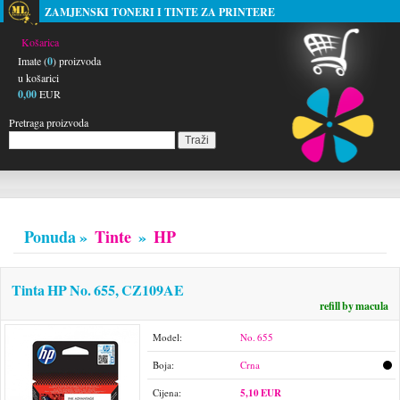
ZAMJENSKI TONERI I TINTE ZA PRINTERE
Košarica
Imate (
0
) proizvoda
u košarici
0,00
EUR
Pretraga proizvoda
Ponuda »
Tinte
»
HP
Tinta HP No. 655, CZ109AE
refill by macula
Model:
No. 655
Boja:
Crna
Cijena:
5,10 EUR