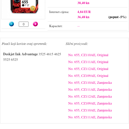
38,40 kn
Internet cijena:
4,84 EUR
36,48 kn
(popust -5%)
Kapacitet:
--
Pisači koji koriste ovaj spremnik:
Slični proizvodi:
Deskjet Ink Advantage
3525 4615 4625
No. 655, CZ110AE, Original
5525 6525
No. 655, CZ111AE, Original
No. 655, CZ112AE, Original
No. 655, CZ109AE, Original
No. 655, CZ110AE, Zamjenska
No. 655, CZ111AE, Zamjenska
No. 655, CZ112AE, Zamjenska
No. 655, CZ109AE, Zamjenska
No. 655, CZ110AE, Zamjenska
No. 655, CZ111AE, Zamjenska