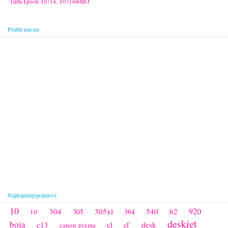
Tinta Epson T0714, T071440BO
Pratite nas na:
Najtraženiji pojmovi:
10
920
304
305xl
540
62
305
364
10'
deskjet
boja
c13
cl
desk
cl'
canon pixma