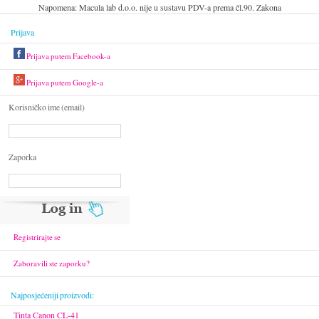
Napomena: Macula lab d.o.o. nije u sustavu PDV-a prema čl.90. Zakona
Prijava
Prijava putem Facebook-a
Prijava putem Google-a
Korisničko ime (email)
Zaporka
Registrirajte se
Zaboravili ste zaporku?
Najposjećeniji proizvodi:
Tinta Canon CL-41