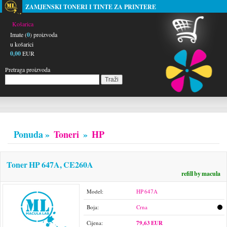
ZAMJENSKI TONERI I TINTE ZA PRINTERE
Košarica
Imate (
0
) proizvoda
u košarici
0,00
EUR
Pretraga proizvoda
Ponuda »
Toneri
»
HP
Toner HP 647A, CE260A
refill by macula
Model:
HP 647A
Boja:
Crna
Cijena:
79,63 EUR