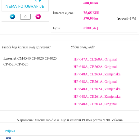
600,00 kn
Internet cijena:
75,65 EUR
570,00 kn
(popust -5%)
Ispis:
8500 [str.]
Pisači koji koriste ovaj spremnik:
Slični proizvodi:
Laserjet
CM4540 CP4020 CP4025
HP 647A, CE260A, Original
CP4520 CP4525
HP 648A, CE262A, Original
HP 648A, CE263A, Zamjenska
HP 648A, CE261A, Original
HP 648A, CE262A, Zamjenska
HP 648A, CE261A, Zamjenska
HP 648A, CE263A, Original
Napomena: Macula lab d.o.o. nije u sustavu PDV-a prema čl.90. Zakona
Prijava