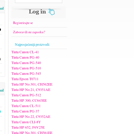
nal
Registrirajte se
Zaboravili ste zaporku?
Najposjećeniji proizvodi:
Tinta Canon CL-41
Tinta Canon PG-40
)
Tinta Canon PG-540
Tinta Canon PG-510
Tinta Canon PG-545
Tinta Epson T0711
Tinta HP No.301, CH562EE
Tinta HP No.21, C9351AE
nal
Tinta Canon PG-512
Tinta HP 300, CC643EE
Tinta Canon CL-511
Tinta Canon PG-37
Tinta HP No.22, C9352AE
Tinta Canon CLI-8Y
Tinta HP 652, F6V25E
Tinta HP No.301, CH561EE