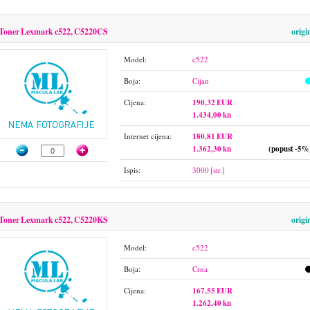
Toner Lexmark c522, C5220CS
origi
Model:
c522
Boja:
Cijan
Cijena:
190,32 EUR
1.434,00 kn
Internet cijena:
180,81 EUR
1.362,30 kn
(popust -5%
Ispis:
3000 [str.]
Toner Lexmark c522, C5220KS
origi
Model:
c522
Boja:
Crna
Cijena:
167,55 EUR
1.262,40 kn