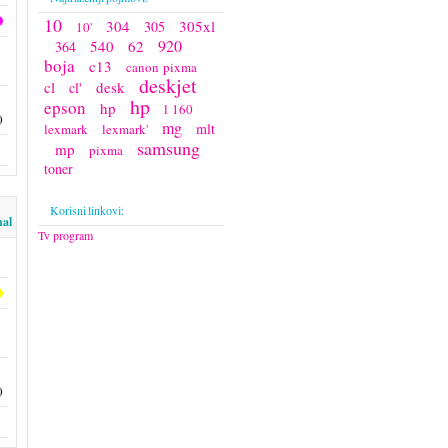
10
304
305xl
305
10'
920
540
62
364
boja
c13
canon pixma
deskjet
cl
desk
cl'
hp
epson
hp
l 160
)
mg
mlt
lexmark
lexmark'
samsung
mp
pixma
toner
Korisni linkovi:
nal
Tv program
)