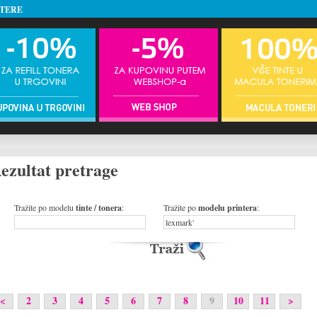
NTERE
ezultat pretrage
Tražite po modelu
tinte / tonera
:
Tražite po
modelu printera
:
<
2
3
4
5
6
7
8
9
10
11
>