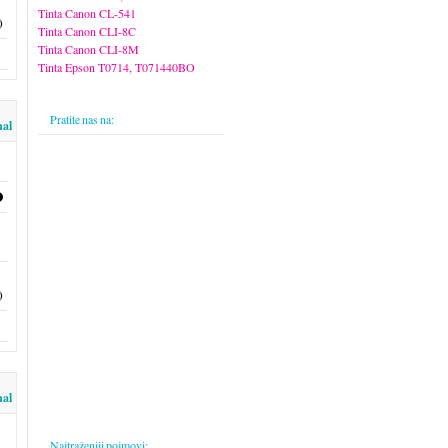
Tinta Canon CL-541
)
Tinta Canon CLI-8C
Tinta Canon CLI-8M
Tinta Epson T0714, T071440BO
Pratite nas na:
nal
)
nal
Najtraženiji pojmovi: