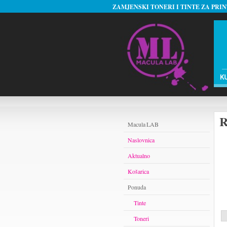
ZAMJENSKI TONERI I TINTE ZA PRI
R
Macula LAB
Naslovnica
Aktualno
Košarica
Ponuda
Tinte
Toneri