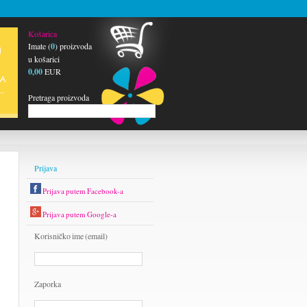
Košarica
Imate (
0
) proizvoda
u košarici
0,00
EUR
Pretraga proizvoda
Prijava
Prijava putem Facebook-a
Prijava putem Google-a
Korisničko ime (email)
Zaporka