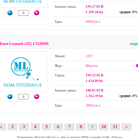
Internet cijena:
159,17 EUR
1.199,28 kn
(popust -5%
Ispis:
4000 [str.]
Toner Lexmark c522, C5220MS
origi
Model:
c522
Boja:
Magenta
Cijena:
190,32 EUR
1.434,00 kn
Internet cijena:
180,81 EUR
1.362,30 kn
(popust -5%
Ispis:
3000 [str.]
<
2
3
4
5
6
7
8
9
10
11
>
Napomena: Macula lab d.o.o. nije u sustavu PDV-a prema čl.90. Zakona