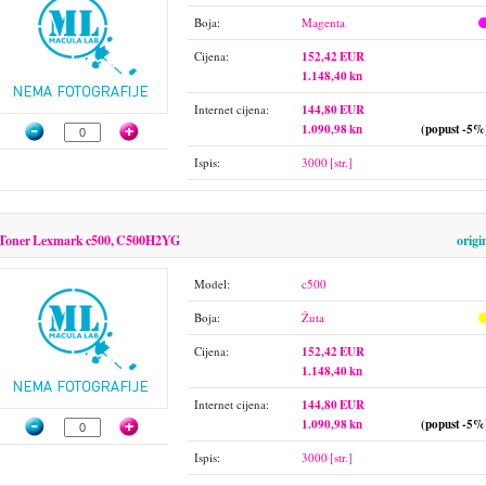
Boja:
Magenta
Cijena:
152,42 EUR
1.148,40 kn
Internet cijena:
144,80 EUR
1.090,98 kn
(popust -5%
Ispis:
3000 [str.]
Toner Lexmark c500, C500H2YG
origi
Model:
c500
Boja:
Žuta
Cijena:
152,42 EUR
1.148,40 kn
Internet cijena:
144,80 EUR
1.090,98 kn
(popust -5%
Ispis:
3000 [str.]