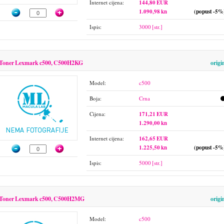
Internet cijena:
144,80 EUR
1.090,98 kn
(popust -5%
Ispis:
3000 [str.]
Toner Lexmark c500, C500H2KG
origi
Model:
c500
Boja:
Crna
Cijena:
171,21 EUR
1.290,00 kn
Internet cijena:
162,65 EUR
1.225,50 kn
(popust -5%
Ispis:
5000 [str.]
Toner Lexmark c500, C500H2MG
origi
Model:
c500